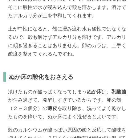
そこに酸性の水が浸み込んで殻を溶かします。溶けで
たアルカリ分が土を中和してくれます。
土が中性になると、殻に浸み込む水も酸性ではなくな
るので、殻も解けずアルカリ分も溶けでず、アルカリ
に傾き過ぎることはありません。卵のカラは、上手く
酸度を整えてくれるんですね。
ぬか床の酸化をおさえる
漬けたものが酸っぱくなってしまう
ぬか床
は、
乳酸菌
が住み過ぎて、発酵しすぎているからです。卵の殻
（２～３個分）の
薄皮
を取り除き、洗ってよく乾かし
たものを砕いて、ぬか床によく混ぜるとよいです。
殻のカルシウムが酸っぱい原因の酸と反応して酸味を