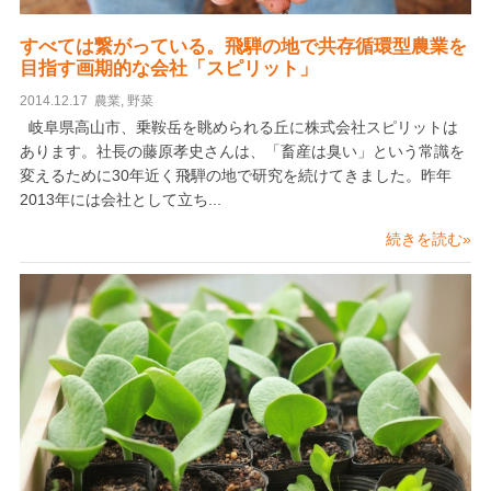
すべては繋がっている。飛騨の地で共存循環型農業を
目指す画期的な会社「スピリット」
2014.12.17
農業
,
野菜
岐阜県高山市、乗鞍岳を眺められる丘に株式会社スピリットは
あります。社長の藤原孝史さんは、「畜産は臭い」という常識を
変えるために30年近く飛騨の地で研究を続けてきました。昨年
2013年には会社として立ち...
続きを読む»