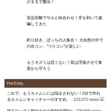
がまるで魔法！
至近距離でサルと鉢合わせ！牙を剥いて威
嚇してきた
釣り好き、ぼっちの人集合！ 大自然の中で
の合コン、“つりコン”が楽しい
もうネズミは恐くない！苗は浮遊させて食
害から守ろう
Hot Entry
これで、もうカメムシには悩まされない！2分で作れ
るカメムシキャッチャーのすすめ。
- 123,072 views
捨てないで！卵のカラの有効活用6つ
- 108,688 views