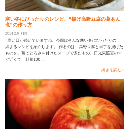
寒い冬にぴったりのレシピ、“揚げ高野豆腐の葛あん
煮”の作り方
2014.2.6
料理
寒い日が続いていますね。今回はそんな寒い冬にぴったりの、
温まるレシピを紹介します。 作るのは、高野豆腐と里芋を揚げた
ものを、葛でとろみを付けたスープで煮たもの。日光東照宮のす
ぐ近くで、野菜100...
続きを読む»